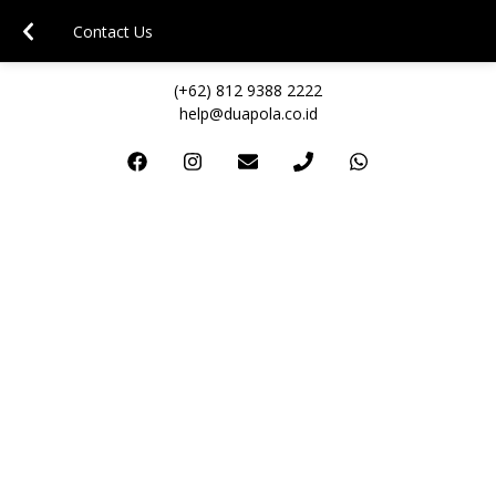
Contact Us
(+62) 812 9388 2222
help@duapola.co.id