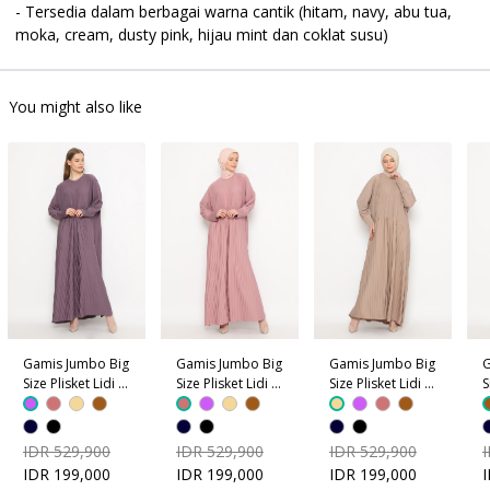
- Tersedia dalam berbagai warna cantik (hitam, navy, abu tua, 
moka, cream, dusty pink, hijau mint dan coklat susu)
You might also like
Gamis Jumbo Big
Gamis Jumbo Big
Gamis Jumbo Big
G
Size Plisket Lidi -
Size Plisket Lidi -
Size Plisket Lidi -
S
Ungu
Dusty Pink
Coklat Krem
C
IDR 529,900
IDR 529,900
IDR 529,900
IDR 199,000
IDR 199,000
IDR 199,000