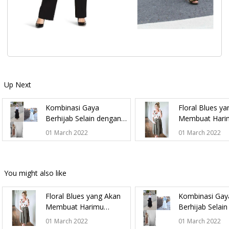
Up Next
Kombinasi Gaya
Floral Blues y
Berhijab Selain dengan
Membuat Hari
Jeans
Semakin Berb
01 March 2022
01 March 2022
You might also like
Floral Blues yang Akan
Kombinasi Gay
Membuat Harimu
Berhijab Selai
Semakin Berbunga
Jeans
01 March 2022
01 March 2022