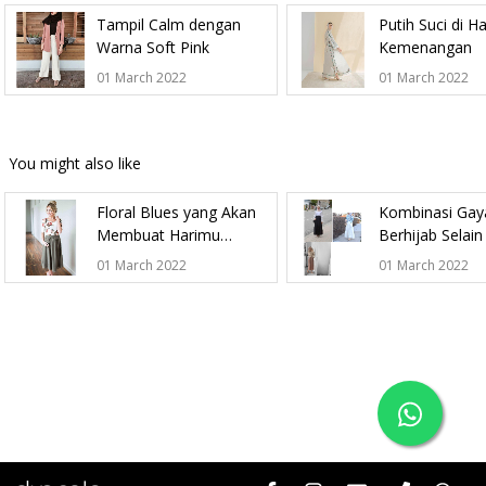
Tampil Calm dengan
Putih Suci di Ha
Warna Soft Pink
Kemenangan
01 March 2022
01 March 2022
You might also like
Floral Blues yang Akan
Kombinasi Gay
Membuat Harimu
Berhijab Selai
Semakin Berbunga
Jeans
01 March 2022
01 March 2022