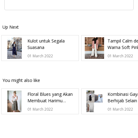
Up Next
Kulot untuk Segala
Tampil Calm d
Suasana
Warna Soft Pin
01 March 2022
01 March 2022
You might also like
Floral Blues yang Akan
Kombinasi Gay
Membuat Harimu
Berhijab Selai
Semakin Berbunga
Jeans
01 March 2022
01 March 2022