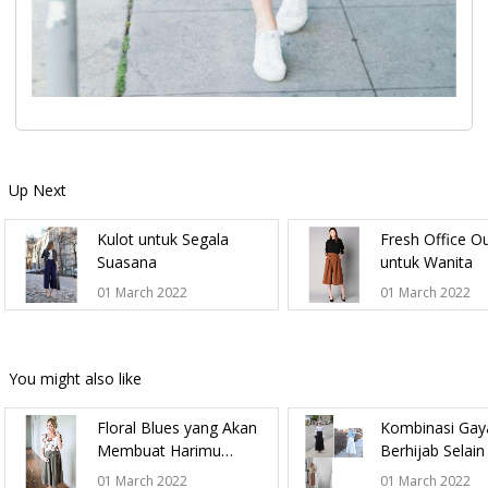
Up Next
Kulot untuk Segala
Fresh Office Ou
Suasana
untuk Wanita
01 March 2022
01 March 2022
You might also like
Floral Blues yang Akan
Kombinasi Gay
Membuat Harimu
Berhijab Selai
Semakin Berbunga
Jeans
01 March 2022
01 March 2022